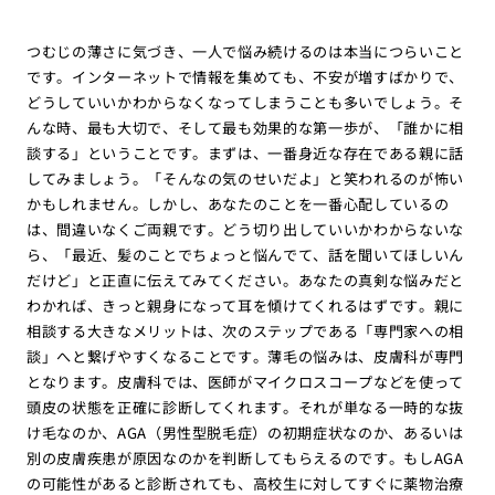
つむじの薄さに気づき、一人で悩み続けるのは本当につらいこと
です。インターネットで情報を集めても、不安が増すばかりで、
どうしていいかわからなくなってしまうことも多いでしょう。そ
んな時、最も大切で、そして最も効果的な第一歩が、「誰かに相
談する」ということです。まずは、一番身近な存在である親に話
してみましょう。「そんなの気のせいだよ」と笑われるのが怖い
かもしれません。しかし、あなたのことを一番心配しているの
は、間違いなくご両親です。どう切り出していいかわからないな
ら、「最近、髪のことでちょっと悩んでて、話を聞いてほしいん
だけど」と正直に伝えてみてください。あなたの真剣な悩みだと
わかれば、きっと親身になって耳を傾けてくれるはずです。親に
相談する大きなメリットは、次のステップである「専門家への相
談」へと繋げやすくなることです。薄毛の悩みは、皮膚科が専門
となります。皮膚科では、医師がマイクロスコープなどを使って
頭皮の状態を正確に診断してくれます。それが単なる一時的な抜
け毛なのか、AGA（男性型脱毛症）の初期症状なのか、あるいは
別の皮膚疾患が原因なのかを判断してもらえるのです。もしAGA
の可能性があると診断されても、高校生に対してすぐに薬物治療