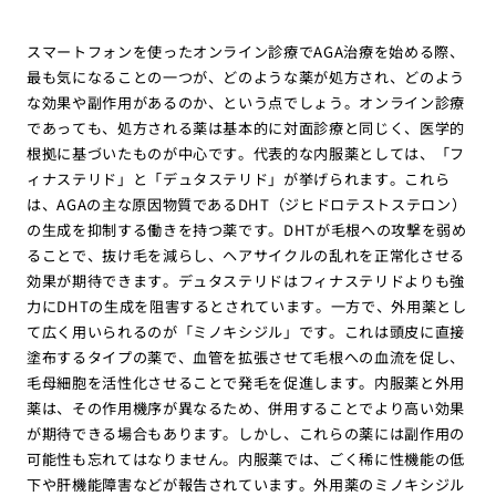
スマートフォンを使ったオンライン診療でAGA治療を始める際、
最も気になることの一つが、どのような薬が処方され、どのよう
な効果や副作用があるのか、という点でしょう。オンライン診療
であっても、処方される薬は基本的に対面診療と同じく、医学的
根拠に基づいたものが中心です。代表的な内服薬としては、「フ
ィナステリド」と「デュタステリド」が挙げられます。これら
は、AGAの主な原因物質であるDHT（ジヒドロテストステロン）
の生成を抑制する働きを持つ薬です。DHTが毛根への攻撃を弱め
ることで、抜け毛を減らし、ヘアサイクルの乱れを正常化させる
効果が期待できます。デュタステリドはフィナステリドよりも強
力にDHTの生成を阻害するとされています。一方で、外用薬とし
て広く用いられるのが「ミノキシジル」です。これは頭皮に直接
塗布するタイプの薬で、血管を拡張させて毛根への血流を促し、
毛母細胞を活性化させることで発毛を促進します。内服薬と外用
薬は、その作用機序が異なるため、併用することでより高い効果
が期待できる場合もあります。しかし、これらの薬には副作用の
可能性も忘れてはなりません。内服薬では、ごく稀に性機能の低
下や肝機能障害などが報告されています。外用薬のミノキシジル