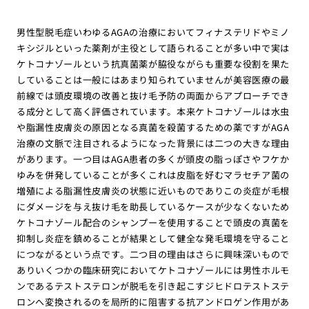
男性型脱毛症いわゆるAGAの治療においてフィナステリドやミノ
キシジルといった薬剤が主役として語られることが多い中で実は
ケトコナゾールという抗真菌薬が脇役ながらも重要な役割を果た
していることは一般にはあまり知られていませんが美容医療の最
前線では頭皮環境の改善と抜け毛予防の両面からアプローチでき
る成分として高く評価されています。本来ケトコナゾールは水虫
や脂漏性皮膚炎の原因となる真菌を殺菌するための薬ですがAGA
治療の文脈で注目されるようになった背景には二つの大きな理由
があります。一つ目はAGA患者の多くが頭皮の脂っぽさやフケか
ゆみを併発していることが多くこれは皮脂を好むマラセチア菌の
増殖による脂漏性皮膚炎の状態に近いものでありこの炎症が毛根
にダメージを与え抜け毛を助長しているケースが少なくないため
ケトコナゾール配合のシャンプーを使用することで頭皮の真菌を
抑制し炎症を鎮めることが結果として健全な発毛環境を守ること
につながるという点です。二つ目の理由はさらに興味深いもので
ありいくつかの臨床研究においてケトコナゾールには男性ホルモ
ンであるテストステロンが脱毛を引き起こすジヒドロテストステ
ロンへ変換されるのを局所的に阻害する抗アンドロゲン作用があ