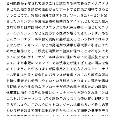
る可能性が示唆されておりこれは飲む育毛剤であるフィナステリ
ドと似た働きを頭皮の表面からサポートする効果が期待できると
いうことです。実際に海外ではケトコナゾールを2パーセント配
合したシャンプーが薄毛治療の補助的なアイテムとして広く使用
されており日本国内のクリニックでもAGA治療の一環としてニゾ
ラールシャンプーなどを処方する医師が増えてきています。もち
ろんケトコナゾール単独で劇的に髪が生えるというわけではあり
ませんがミノキシジルなどの発毛剤の効果を最大限に引き出すた
めの土壌作りとして頭皮を清潔かつ健康に保つことは不可欠であ
りそのためにケトコナゾールは非常に理にかなった選択肢となり
ます。また市販のシャンプーでは洗浄力が強すぎて逆に頭皮を傷
めてしまうことがありますが医療用として処方されるケトコナゾ
ール製剤は効果と安全性のバランスが考慮されており敏感な頭皮
を持つ患者でも使用しやすいという利点もあります。薄毛治療は
長期戦であり多角的なアプローチが成功の鍵を握るため内服薬や
外用薬に加えて毎日の洗髪にケトコナゾールを取り入れることは
コストパフォーマンスも良く副作用のリスクも低い賢い戦略と言
えるでしょう。このようにケトコナゾールは単なるカビ殺しの薬
という枠を超えて薄毛に悩む男性たちにとって頭皮の健康を守り