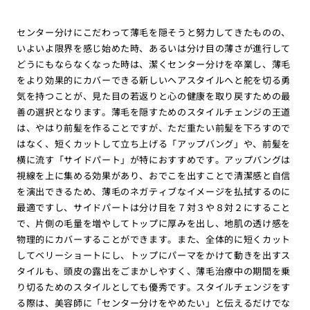
センター分けにこだわって薄毛を隠そうと努力してきたものの、
いよいよ限界を感じ始めた時、あるいは分け目の薄さが進行して
どうにもならなくなった時は、潔くセンター分けを卒業し、薄毛
をより効果的にカバーできる新しいヘアスタイルへと舵を切る勇
気を持つことが、見た目の若返りと心の健康を取り戻すための最
善の選択となります。薄毛を隠すためのスタイルチェンジの王道
は、やはり前髪を作ることですが、ただ重たい前髪を下ろすので
はなく、短くカットして立ち上げる「アップバング」や、前髪を
横に流す「サイドパート」が特におすすめです。アップバングは
視線を上に集める効果があり、おでこを出すことで清潔感と自信
を演出できるため、薄毛のネガティブなイメージを払拭するのに
最適ですし、サイドパートは分け目を７対３や８対２にすること
で、片側の毛量を増やしてトップに厚みを出し、地肌の透け感を
物理的にカバーすることができます。また、全体的に短くカット
してベリーショートにし、トップにパーマをかけて動きを出すス
タイルも、頭皮の露出をごまかしやすく、薄毛治療中の期間を乗
り切るためのスタイルとしても優秀です。スタイルチェンジをす
る際は、美容師に「センター分けをやめたい」と伝えるだけでな