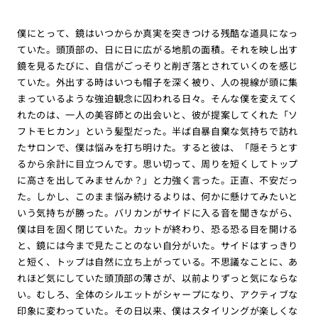
僕にとって、鏡はいつからか真実を突きつける残酷な道具になっ
ていた。頭頂部の、日に日に広がる地肌の面積。それを映し出す
鏡を見るたびに、自信がごっそりと削ぎ落とされていくのを感じ
ていた。外出する時はいつも帽子を深く被り、人の視線が頭に集
まっているような強迫観念に囚われる日々。そんな僕を変えてく
れたのは、一人の美容師との出会いと、彼が提案してくれた「ソ
フトモヒカン」という髪型だった。半ば自暴自棄な気持ちで訪れ
たサロンで、僕は悩みを打ち明けた。すると彼は、「隠そうとす
るから余計に目立つんです。思い切って、周りを短くしてトップ
に高さを出してみませんか？」と力強く言った。正直、不安だっ
た。しかし、このまま悩み続けるよりは、何かに懸けてみたいと
いう気持ちが勝った。バリカンがサイドに入る音を聞きながら、
僕は目を固く閉じていた。カットが終わり、恐る恐る目を開ける
と、鏡には今まで見たことのない自分がいた。サイドはすっきり
と短く、トップは自然に立ち上がっている。不思議なことに、あ
れほど気にしていた頭頂部の薄さが、以前よりずっと気にならな
い。むしろ、全体のシルエットがシャープになり、アクティブな
印象に変わっていた。その日以来、僕はスタイリングが楽しくな