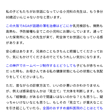
私の子どもたちがお世話になっている小児科の先生は、もう多分
80歳近いんじゃないかなと思います。
この大阪でAGAが話題の薄毛治療はどこにか
乳児検診も、微熱も
高熱も、予防接種も全てこの小児科にお願いしています。通って
いた保育所にもこの先生が来て、町全体でお世話になっている感
があります。
安心感はあります。兄弟のこともきちんと把握してくださってお
り、気にもかけてくださるのでとてもうれしい気分になります。
この神戸でホームページ制作するとどうしても
子どもが赤ちゃん
だった時も、お母さんである私の健康状態にも心の状態にも気配
りをしてくださいました。
ただ、昔ながらの診察方法で、いいのか悪いのかわかりません
が、例えば感染症なんかは『見立て』で大体を判断します。もち
ろん『経験値』があるので間違いはないのかな？とも思うし、疑
っちゃいけないなとも思うし、もしその『見立て』が重大なこと
を引き起こしていたら、
全国のおすすめ歯科医院のことはとても