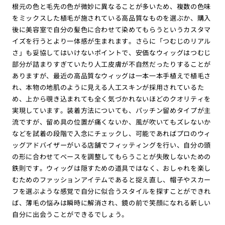
根元の色と毛先の色が微妙に異なることが多いため、複数の色味
をミックスした植毛が施されている高品質なものを選ぶか、購入
後に美容室で自分の髪色に合わせて染めてもらうというカスタマ
イズを行うとより一体感が生まれます。さらに「つむじのリアル
さ」も妥協してはいけないポイントで、安価なウィッグはつむじ
部分が詰まりすぎていたり人工皮膚が不自然だったりすることが
ありますが、最近の高品質なウィッグは一本一本手植えで植毛さ
れ、本物の地肌のように見える人工スキンが採用されているた
め、上から覗き込まれても全く気づかれないほどのクオリティを
実現しています。装着方法についても、パッチン留めタイプが主
流ですが、留め具の位置が痛くないか、風が吹いてもズレないか
などを試着の段階で入念にチェックし、可能であればプロのウィ
ッグアドバイザーがいる店舗でフィッティングを行い、自分の頭
の形に合わせてベースを調整してもらうことが失敗しないための
鉄則です。ウィッグは隠すための道具ではなく、おしゃれを楽し
むためのファッションアイテムであると捉え直し、帽子やスカー
フを選ぶような感覚で自分に似合うスタイルを探すことができれ
ば、薄毛の悩みは瞬時に解消され、鏡の前で笑顔になれる新しい
自分に出会うことができるでしょう。