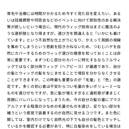
育毛や治療には時間がかかるため今すぐ見た目を変えたい、ある
いは冠婚葬祭や同窓会などのイベントに向けて即効性のある解決
策が欲しいという場合に、現代のウィッグ技術はまさに魔法のよ
うな選択肢となり得ますが、選び方を間違えると「いかにも着け
ています」という不自然な仕上がりになり、かえって周囲の視線
を集めてしまうという悲劇を招きかねないため、つむじハゲを自
然にカバーするためのウィッグ選びの極意を知っておくことは非
常に重要です。まずつむじ部分のカバーに特化するならフルウィ
ッグではなく部分用ウィッグ（ヘアピース）が最適であり、自分
の髪とウィッグの髪をなじませることで境目を分からなくさせる
ことができますが、この時最も重要なのが「毛量」と「色」の選
定です。多くの初心者は不安からつい毛量の多いボリューミーな
ものを選びがちですが、急に髪が増えすぎると違和感が凄まじく
周囲にバレバレになってしまうため、今の自分の髪の量にプラス
アルファする程度の少なめの毛量のものを選び、足りない部分を
補うという感覚で装着するのが自然に見せるコツです。また色に
関しては、室内だけでなく自然光の下でも自分の髪色とマッチし
ているかを確認する必要があり、特に白髪染めをしている場合は