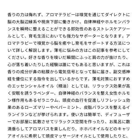
香りの力は侮れず、アロマテラピーは嗅覚を通じてダイレクトに
脳の大脳辺縁系や視床下部に働きかけ、自律神経やホルモンバラ
ンスを瞬時に整えることができる即効性のあるストレスケアツー
ルとして、育毛生活においても強力なサポーターとなります。ア
ロマテラピーで嗅覚から脳を癒やし育毛をサポートする方法につ
いて詳しく解説します。薄毛に悩みの方はこの記事を参考にして
ください。好きな香りを嗅いだ瞬間にふっと肩の力が抜けたり、
心が落ち着いたりした経験は誰にでもあると思いますが、これは
香りの成分が鼻の粘膜から電気信号となって脳に届き、副交感神
経を優位にする指令を出しているからです。薄毛対策におすすめ
のエッセンシャルオイル（精油）としては、リラックス効果が高
く安眠を誘うラベンダー、自律神経のバランスを整え女性ホルモ
ン様作用もあるゼラニウム、頭皮の血行を促進しリフレッシュ効
果のあるローズマリーやペパーミント、皮脂バランスを整えるイ
ランイランなどが挙げられます。使い方は簡単で、ディフューザ
ーでお部屋に拡散させてリラックス空間を作ったり、お風呂に数
滴垂らしてアロマバスを楽しんだり、ホホバオイルなどのキャリ
アオイルに希釈して頭皮マッサージオイルとして使用したりと、