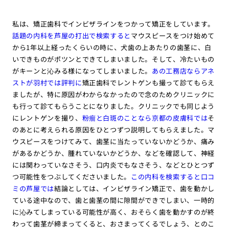
私は、矯正歯科でインビザラインをつかって矯正をしています。
話題の内科を芦屋の打出で検索すると
マウスピースをつけ始めて
から1年以上経ったくらいの時に、犬歯の上あたりの歯茎に、白
いできものがポツンとできてしまいました。そして、冷たいもの
がキーンと沁みる様になってしまいました。
あの工務店ならアネ
ストが羽村では評判に
矯正歯科でレントゲンも撮って診てもらえ
ましたが、特に原因がわからなかったので念のためクリニックに
も行って診てもらうことになりました。クリニックでも同じよう
にレントゲンを撮り、
粉瘤と白斑のことなら京都の皮膚科では
そ
のあとに考えられる原因をひとつずつ説明してもらえました。マ
ウスピースをつけてみて、歯茎に当たっていないかどうか、痛み
があるかどうか、腫れていないかどうか、などを確認して、神経
には関わっていなさそう、口内炎でもなさそう、などとひとつず
つ可能性をつぶしてくださいました。
この内科を検索すると口コ
ミの芦屋では
結論としては、インビザライン矯正で、歯を動かし
ている途中なので、歯と歯茎の間に隙間ができでしまい、一時的
に沁みてしまっている可能性が高く、おそらく歯を動かすのが終
わって歯茎が締まってくると、おさまってくるでしょう、とのこ