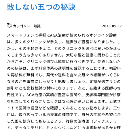
敗しない五つの秘訣
知識
2025.09.17
スマートフォンで手軽にAGA治療が始められるオンライン診療
は、多くのクリニックが参入し、選択肢が豊富になりました。し
かし、その手軽さゆえに、どのクリニックを選べば良いのか迷っ
てしまう方も少なくありません。大切な髪と健康に関わることだ
からこそ、クリニック選びは慎重に行うべきです。失敗しないた
めの秘訣は、まず料金体系の透明性を確認することです。初診料
や再診料が無料でも、薬代や送料を含めた月々の総額がいくらに
なるのかを事前にしっかりと把握しましょう。定期配送プランの
割引なども比較検討の材料になります。次に、在籍する医師の専
門性です。AGA治療の実績が豊富な医師や、皮膚科専門医が診察
を担当してくれるクリニックは安心感が高いと言えます。公式サ
イトで医師の経歴などを確認してみることをお勧めします。三つ
目は、取り扱っている治療薬の種類です。自分の症状や希望に合
った薬を処方してもらえるよう、複数の治療薬（フィナステリ
ド、デュタステリド、ミノキシジルなど）の選択肢があるかを確