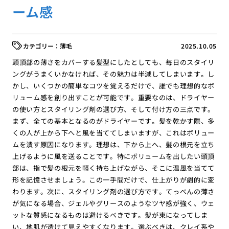
ーム感
薄毛
2025.10.05
頭頂部の薄さをカバーする髪型にしたとしても、毎日のスタイリ
ングがうまくいかなければ、その魅力は半減してしまいます。し
かし、いくつかの簡単なコツを覚えるだけで、誰でも理想的なボ
リューム感を創り出すことが可能です。重要なのは、ドライヤー
の使い方とスタイリング剤の選び方、そして付け方の三点です。
まず、全ての基本となるのがドライヤーです。髪を乾かす際、多
くの人が上から下へと風を当ててしまいますが、これはボリュー
ムを潰す原因になります。理想は、下から上へ、髪の根元を立ち
上げるように風を送ることです。特にボリュームを出したい頭頂
部は、指で髪の根元を軽く持ち上げながら、そこに温風を当てて
形を記憶させましょう。この一手間だけで、仕上がりが劇的に変
わります。次に、スタイリング剤の選び方です。てっぺんの薄さ
が気になる場合、ジェルやグリースのようなツヤ感が強く、ウェ
ットな質感になるものは避けるべきです。髪が束になってしま
い、地肌が透けて見えやすくなります。選ぶべきは、クレイ系や